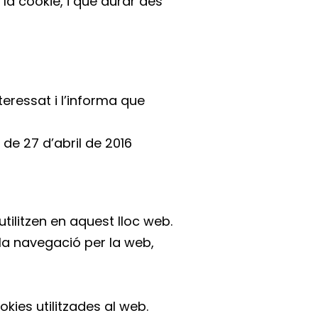
la cookie, i que durar des
eressat i l’informa que
de 27 d’abril de 2016
tilitzen en aquest lloc web.
 la navegació per la web,
kies utilitzades al web.