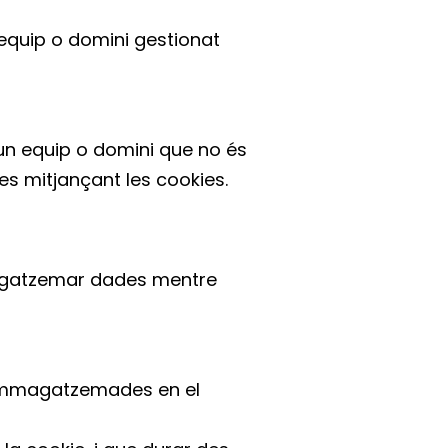
 equip o domini gestionat
’un equip o domini que no és
des mitjançant les cookies.
magatzemar dades mentre
 emmagatzemades en el