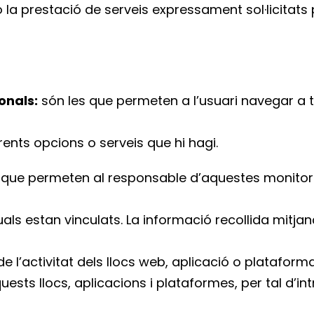
la prestació de serveis expressament sol·licitats p
onals:
són les que permeten a l’usuari navegar a 
ferents opcions o serveis que hi hagi.
 que permeten al responsable d’aquestes monitoritz
uals estan vinculats. La informació recollida mitja
e l’activitat dels llocs web, aplicació o plataforma
ests llocs, aplicacions i plataformes, per tal d’int