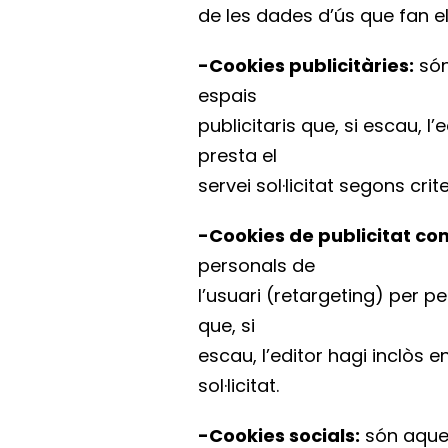
de les dades d’ús que fan el
-Cookies publicitàries:
són
espais
publicitaris que, si escau, 
presta el
servei sol·licitat segons cr
-Cookies de publicitat c
personals de
l’usuari (retargeting) per p
que, si
escau, l’editor hagi inclòs 
sol·licitat.
-Cookies socials:
són aquel