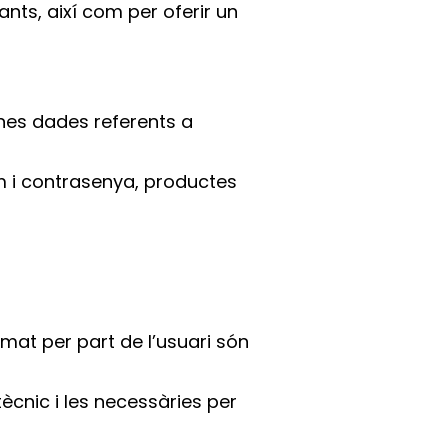
ts, així com per oferir un
unes dades referents a
om i contrasenya, productes
rmat per part de l’usuari són
tècnic i les necessàries per