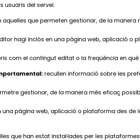
s usuaris del servei.
 aquelles que permeten gestionar, de la manera m
l’editor hagi inclòs en una pàgina web, aplicació o 
iteris com el contingut editat o la freqüència en qu
omportamental:
recullen informació sobre les pref
ermetre gestionar, de la manera més eficaç possible
en una pàgina web, aplicació o plataforma des de la
les que han estat instal·lades per les plataformes