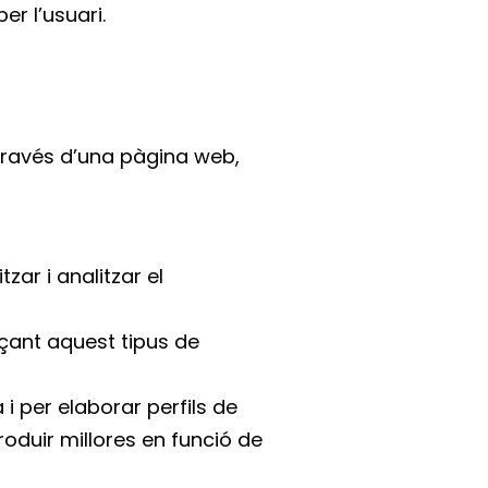
er l’usuari.
través d’una pàgina web,
ar i analitzar el
nçant aquest tipus de
 i per elaborar perfils de
roduir millores en funció de