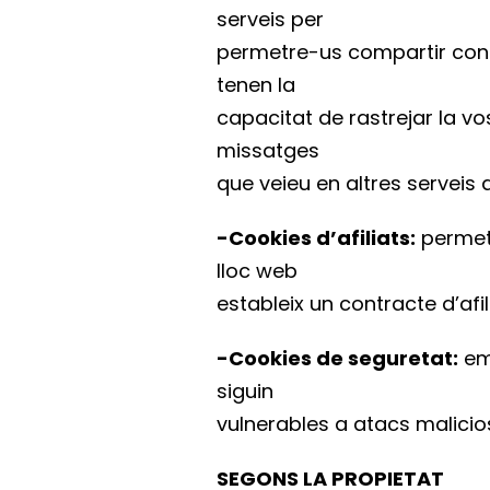
serveis per
permetre-us compartir conti
tenen la
capacitat de rastrejar la vos
missatges
que veieu en altres serveis q
-Cookies d’afiliats:
permete
lloc web
estableix un contracte d’afil
-Cookies de seguretat:
emm
siguin
vulnerables a atacs malicio
SEGONS LA PROPIETAT